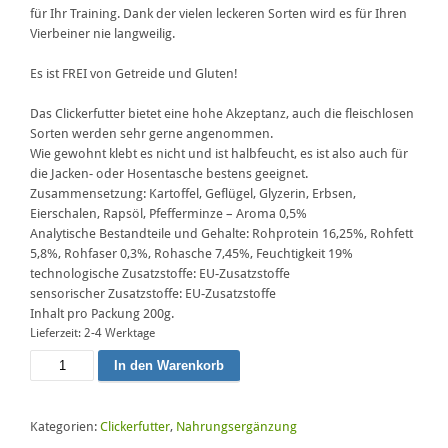
für Ihr Training. Dank der vielen leckeren Sorten wird es für Ihren
Vierbeiner nie langweilig.
Es ist FREI von Getreide und Gluten!
Das Clickerfutter bietet eine hohe Akzeptanz, auch die fleischlosen
Sorten werden sehr gerne angenommen.
Wie gewohnt klebt es nicht und ist halbfeucht, es ist also auch für
die Jacken- oder Hosentasche bestens geeignet.
Zusammensetzung: Kartoffel, Geflügel, Glyzerin, Erbsen,
Eierschalen, Rapsöl, Pfefferminze – Aroma 0,5%
Analytische Bestandteile und Gehalte: Rohprotein 16,25%, Rohfett
5,8%, Rohfaser 0,3%, Rohasche 7,45%, Feuchtigkeit 19%
technologische Zusatzstoffe: EU-Zusatzstoffe
sensorischer Zusatzstoffe: EU-Zusatzstoffe
Inhalt pro Packung 200g.
Lieferzeit:
2-4 Werktage
Clickerfutter
In den Warenkorb
SOFT
mit
Pfefferminze
Kategorien:
Clickerfutter
,
Nahrungsergänzung
Menge