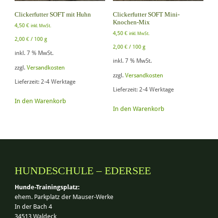
Clickerfutter SOFT mit Huhn
Clickerfutter SOFT Mini-
Knochen-Mix
4,50
€
inkl. MwSt.
4,50
€
inkl. MwSt.
2,00
€
/
100
g
2,00
€
/
100
g
inkl. 7 % MwSt.
inkl. 7 % MwSt.
zzgl.
Versandkosten
zzgl.
Versandkosten
Lieferzeit:
2-4 Werktage
Lieferzeit:
2-4 Werktage
In den Warenkorb
In den Warenkorb
HUNDESCHULE – EDERSEE
Hunde-Trainingsplatz:
ehem. Parkplatz der Mauser-Werke
In der Bach 4
34513 Waldeck