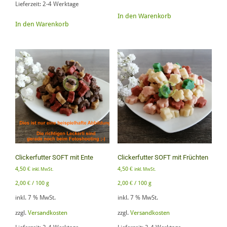
Lieferzeit:
2-4 Werktage
In den Warenkorb
In den Warenkorb
Clickerfutter SOFT mit Ente
Clickerfutter SOFT mit Früchten
4,50
€
4,50
€
inkl. MwSt.
inkl. MwSt.
2,00
€
/
100
g
2,00
€
/
100
g
inkl. 7 % MwSt.
inkl. 7 % MwSt.
zzgl.
Versandkosten
zzgl.
Versandkosten