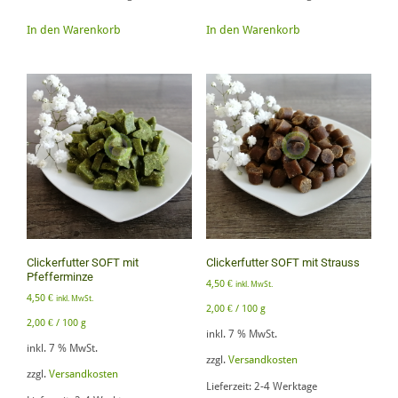
In den Warenkorb
In den Warenkorb
Clickerfutter SOFT mit
Clickerfutter SOFT mit Strauss
Pfefferminze
4,50
€
inkl. MwSt.
4,50
€
inkl. MwSt.
2,00
€
/
100
g
2,00
€
/
100
g
inkl. 7 % MwSt.
inkl. 7 % MwSt.
zzgl.
Versandkosten
zzgl.
Versandkosten
Lieferzeit:
2-4 Werktage