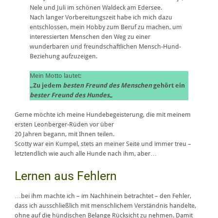
Nele und Juli im schönen Waldeck am Edersee.
Nach langer Vorbereitungszeit habe ich mich dazu
entschlossen, mein Hobby zum Beruf zu machen, um
interessierten Menschen den Weg zu einer
wunderbaren und freundschaftlichen Mensch-Hund-
Beziehung aufzuzeigen.
Mein Motto lautet:
„Zu jedem
besten Freund des Menschen
gehört ein
bester Freund des Hundes
„
Gerne möchte ich meine Hundebegeisterung, die mit meinem
ersten Leonberger-Rüden vor über
20 Jahren begann, mit Ihnen teilen.
Scotty war ein Kumpel, stets an meiner Seite und immer treu –
letztendlich wie auch alle Hunde nach ihm, aber…
Lernen aus Fehlern
…bei ihm machte ich – im Nachhinein betrachtet – den Fehler,
dass ich ausschließlich mit menschlichem Verständnis handelte,
ohne auf die hündischen Belange Rücksicht zu nehmen. Damit