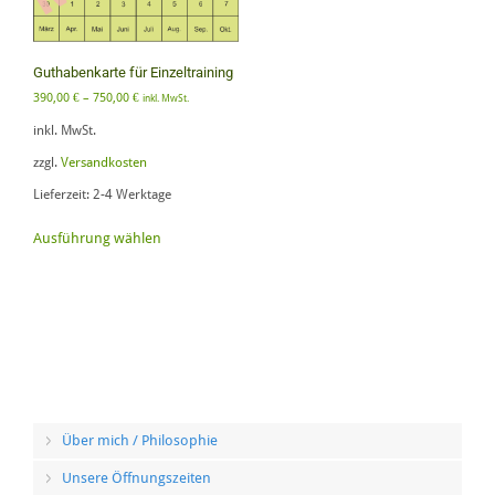
Guthabenkarte für Einzeltraining
390,00
€
–
750,00
€
inkl. MwSt.
inkl. MwSt.
zzgl.
Versandkosten
Lieferzeit:
2-4 Werktage
Dieses
Ausführung wählen
Produkt
weist
mehrere
Varianten
auf.
Die
Optionen
können
auf
Über mich / Philosophie
der
Produktseite
Unsere Öffnungszeiten
gewählt