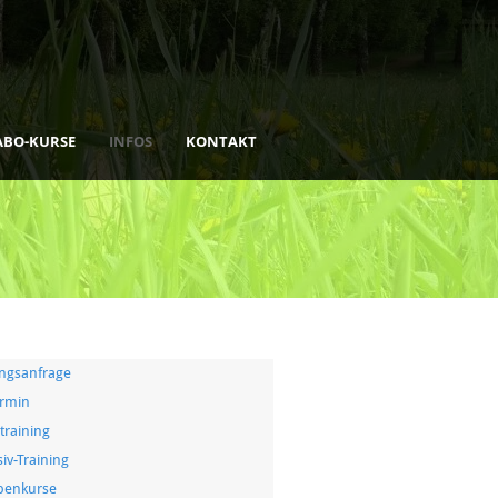
ABO-KURSE
INFOS
KONTAKT
ingsanfrage
ermin
training
iv-Training
penkurse