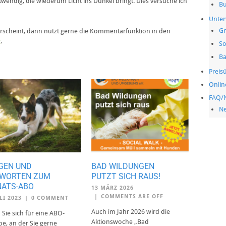
wendig, die wiederum Licht ins Dunkel bringt. Dies versuche ich
Bu
Unter
Gr
h erscheint, dann nutzt gerne die Kommentarfunktion in den
t
.
So
Ba
Preis
Onlin
FAQ/
Ne
GEN UND
BAD WILDUNGEN
WORTEN ZUM
PUTZT SICH RAUS!
ATS-ABO
13 MÄRZ 2026
|
COMMENTS ARE OFF
LI 2023
|
0 COMMENT
Auch im Jahr 2026 wird die
Sie sich für eine ABO-
Aktionswoche „Bad
e, an der Sie gerne