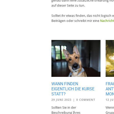
genau dann eine zusätzliche Erklärung not
auf dieser Seite zu tun.
Solltet ihr etwas finden, das nicht logisc
Beiträgen oder schreibt mir eine
Nachrich
WANN FINDEN
FRA
EIGENTLICH DIE KURSE
ANT
STATT?
MON
29 JUNI 2023
|
0 COMMENT
12 JU
Sollten Sie in der
Wenn 
Beschreibung Ihres
Grupp