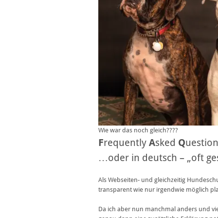
Wie war das noch gleich????
F
requently
A
sked
Q
uestio
…oder in deutsch – „oft ges
Als Webseiten- und gleichzeitig Hundeschu
transparent wie nur irgendwie möglich plau
Da ich aber nun manchmal anders und viel