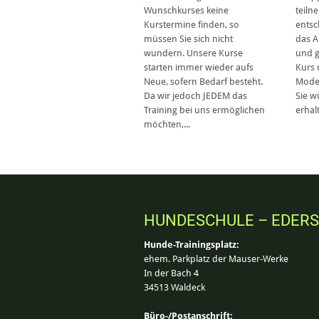
Wunschkurses keine
teil
Kurstermine finden, so
entsc
müssen Sie sich nicht
das 
wundern. Unsere Kurse
und g
starten immer wieder aufs
Kurs 
Neue, sofern Bedarf besteht.
Model
Da wir jedoch JEDEM das
Sie w
Training bei uns ermöglichen
erhalt
möchten,...
HUNDESCHULE – EDER
Hunde-Trainingsplatz:
ehem. Parkplatz der Mauser-Werke
In der Bach 4
34513 Waldeck
Büro-/Postanschrift: