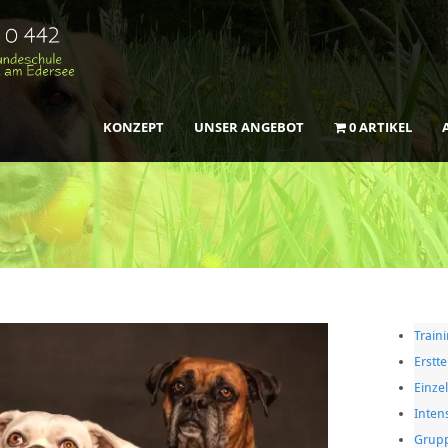
KONZEPT
UNSER ANGEBOT
0 ARTIKEL
Train
Erstt
Einzel
Intens
Grup