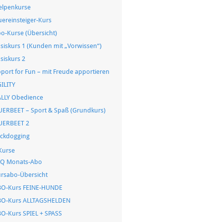
lpenkurse
ereinsteiger-Kurs
o-Kurse (Übersicht)
siskurs 1 (Kunden mit „Vorwissen“)
siskurs 2
port for Fun – mit Freude apportieren
ILITY
LLY Obedience
ERBEET – Sport & Spaß (Grundkurs)
UERBEET 2
ickdogging
Kurse
AQ Monats-Abo
rsabo-Übersicht
O-Kurs FEINE-HUNDE
BO-Kurs ALLTAGSHELDEN
O-Kurs SPIEL + SPASS