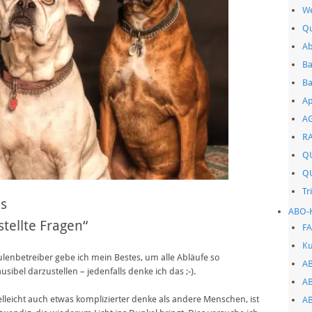
We
Qu
Ab
Ba
Ba
Ap
AG
RA
QU
Q
Tr
ns
ABO-
tellte Fragen“
F
Ku
lenbetreiber gebe ich mein Bestes, um alle Abläufe so
AB
sibel darzustellen – jedenfalls denke ich das ;-).
A
leicht auch etwas komplizierter denke als andere Menschen, ist
AB