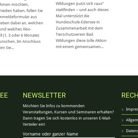
Wildungen putzt sich raus“
nehmen möchten,
stattfinden – und auch dieses
hieden haben, füllen Sie
Mal unterstützt die
Anmeldeformular aus
Hundeschule-Edersee in
eben dabei an, welchen
Zusammenarbeit mit dem
und welches Abo-
Tierschutzverein Bad
l (1, 3 oder 6 Monate)
Wildungen diese tolle Aktion
ünschen. Im Anschluss
mit einem gemeinsamen...
en Sie...
SEE
NEWSLETTER
RECH
Möchten Sie Infos zu kommenden
Impre
Veranstaltungen, Kursen und Seminaren erhalten?
Dann tragen Sie sich kostenlos in unseren E-Mail-
Allgem
Verteiler ein!
Datens
Vorname oder ganzer Name