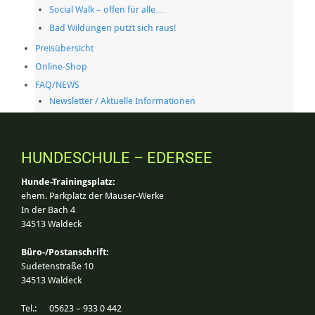
Social Walk – offen für alle…
Bad Wildungen putzt sich raus!
Preisübersicht
Online-Shop
FAQ/NEWS
Newsletter / Aktuelle Informationen
HUNDESCHULE – EDERSEE
Hunde-Trainingsplatz:
ehem. Parkplatz der Mauser-Werke
In der Bach 4
34513 Waldeck
Büro-/Postanschrift:
Sudetenstraße 10
34513 Waldeck
Tel.: 05623 – 933 0 442