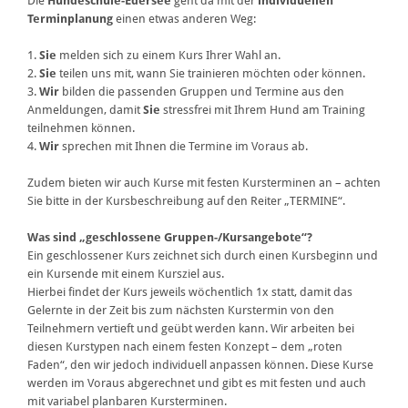
Die
Hundeschule-Edersee
geht da mit der
individuellen
Terminplanung
einen etwas anderen Weg:
1.
Sie
melden sich zu einem Kurs Ihrer Wahl an.
2.
Sie
teilen uns mit, wann Sie trainieren möchten oder können.
3.
Wir
bilden die passenden Gruppen und Termine aus den
Anmeldungen, damit
Sie
stressfrei mit Ihrem Hund am Training
teilnehmen können.
4.
Wir
sprechen mit Ihnen die Termine im Voraus ab.
Zudem bieten wir auch Kurse mit festen Kursterminen an – achten
Sie bitte in der Kursbeschreibung auf den Reiter „TERMINE“.
Was sind „geschlossene Gruppen-/Kursangebote“?
Ein geschlossener Kurs zeichnet sich durch einen Kursbeginn und
ein Kursende mit einem Kursziel aus.
Hierbei findet der Kurs jeweils wöchentlich 1x statt, damit das
Gelernte in der Zeit bis zum nächsten Kurstermin von den
Teilnehmern vertieft und geübt werden kann. Wir arbeiten bei
diesen Kurstypen nach einem festen Konzept – dem „roten
Faden“, den wir jedoch individuell anpassen können. Diese Kurse
werden im Voraus abgerechnet und gibt es mit festen und auch
mit variabel planbaren Kursterminen.