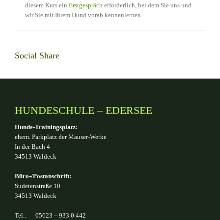
diesem Kurs ein
Erstgespräch
erforderlich, bei dem Sie uns und
wir Sie mit Ihrem Hund vorab kennenlernen.
Social Share
HUNDESCHULE – EDERSEE
Hunde-Trainingsplatz:
ehem. Parkplatz der Mauser-Werke
In der Bach 4
34513 Waldeck
Büro-/Postanschrift:
Sudetenstraße 10
34513 Waldeck
Tel.: 05623 – 933 0 442