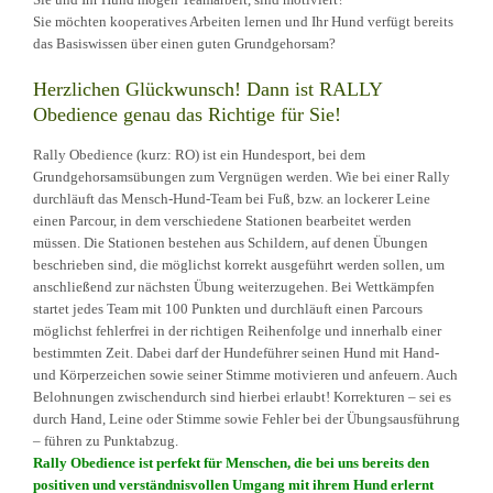
Sie möchten kooperatives Arbeiten lernen und Ihr Hund verfügt bereits
das Basiswissen über einen guten Grundgehorsam?
Herzlichen Glückwunsch! Dann ist RALLY
Obedience genau das Richtige für Sie!
Rally Obedience (kurz: RO) ist ein Hundesport, bei dem
Grundgehorsamsübungen zum Vergnügen werden. Wie bei einer Rally
durchläuft das Mensch-Hund-Team bei Fuß, bzw. an lockerer Leine
einen Parcour, in dem verschiedene Stationen bearbeitet werden
müssen. Die Stationen bestehen aus Schildern, auf denen Übungen
beschrieben sind, die möglichst korrekt ausgeführt werden sollen, um
anschließend zur nächsten Übung weiterzugehen. Bei Wettkämpfen
startet jedes Team mit 100 Punkten und durchläuft einen Parcours
möglichst fehlerfrei in der richtigen Reihenfolge und innerhalb einer
bestimmten Zeit. Dabei darf der Hundeführer seinen Hund mit Hand-
und Körperzeichen sowie seiner Stimme motivieren und anfeuern. Auch
Belohnungen zwischendurch sind hierbei erlaubt! Korrekturen – sei es
durch Hand, Leine oder Stimme sowie Fehler bei der Übungsausführung
– führen zu Punktabzug.
Rally Obedience ist perfekt für Menschen, die bei uns bereits den
positiven und verständnisvollen Umgang mit ihrem Hund erlernt